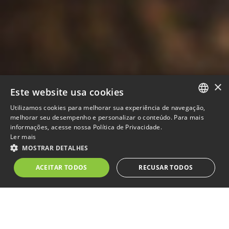
×
Este website usa cookies
Utilizamos cookies para melhorar sua experiência de navegação,
PORTUGUESE
melhorar seu desempenho e personalizar o conteúdo. Para mais
informações, acesse nossa Política de Privacidade.
ENGLISH
Ler mais
RELATÓRIO COMPLETO
MOSTRAR DETALHES
SPANISH
ACEITAR TODOS
RECUSAR TODOS