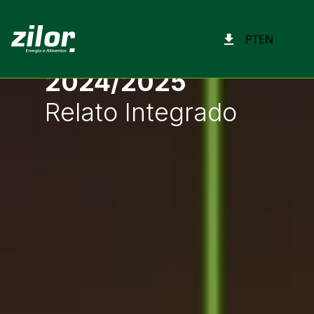
PT
EN
2024/2025
Relato Integrado
ESG atrelado à
governança
Alinhamento
aos frameworks
internacionais
Certificações
agrícolas
Mensuração de