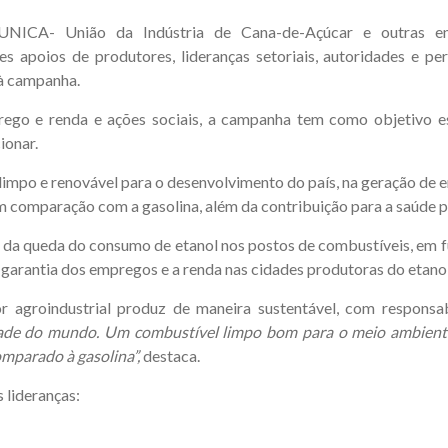
 UNICA- União da Indústria de Cana-de-Açúcar e outras e
apoios de produtores, lideranças setoriais, autoridades e pe
 à campanha.
prego e renda e ações sociais, a campanha tem como objetivo e
ionar.
impo e renovável para o desenvolvimento do país, na geração de 
m comparação com a gasolina, além da contribuição para a saúde pú
te da queda do consumo de etanol nos postos de combustíveis, em 
 garantia dos empregos e a renda nas cidades produtoras do etanol
tor agroindustrial produz de maneira sustentável, com responsa
ade do mundo. Um combustível limpo bom para o meio ambiente 
mparado à gasolina”,
destaca.
 lideranças: