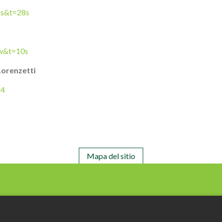
Ks&t=28s
w&t=10s
Lorenzetti
-4
Mapa del sitio