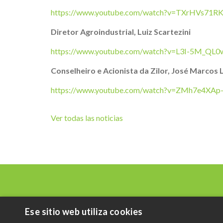
https://www.youtube.com/watch?v=TXrHVs71R
Diretor Agroindustrial, Luiz Scartezini
https://www.youtube.com/watch?v=L3I-5M_QL0
Conselheiro e Acionista da Zilor, José Marcos 
https://www.youtube.com/watch?v=ZMh7e4XAp
Ver todas las noticias
Ese sitio web utiliza cookies