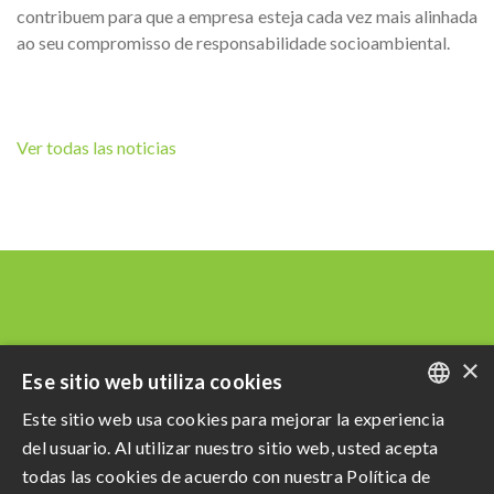
contribuem para que a empresa esteja cada vez mais alinhada
ao seu compromisso de responsabilidade socioambiental.
Ver todas las noticias
×
Ese sitio web utiliza cookies
Este sitio web usa cookies para mejorar la experiencia
PORTUGUESE
del usuario. Al utilizar nuestro sitio web, usted acepta
ENGLISH
todas las cookies de acuerdo con nuestra Política de
Razão Social: Açucareira Quatá S.A