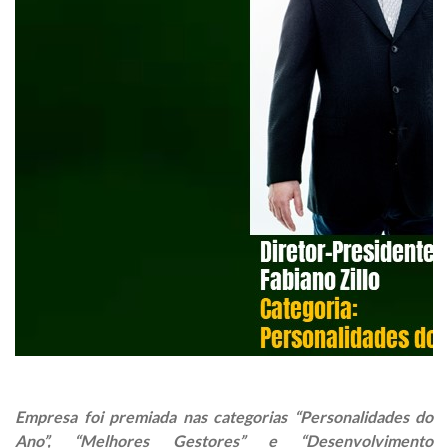
Empresa foi premiada nas categorias “Personalidades do
Ano”, “Melhores Gestores” e “Desenvolvimento