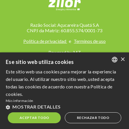
Razão Social: Açucareira Quatá S.A
CNPJ da Matriz: 60.855.574/0001-73
Política de privacidad
e
Terminos de uso
Powered by MZ
×
Ese sitio web utiliza cookies
Este sitio web usa cookies para mejorar la experiencia
PORTUGUESE
del usuario. Al utilizar nuestro sitio web, usted acepta
ENGLISH
todas las cookies de acuerdo con nuestra Política de
cookies.
SPANISH
Más información
MOSTRAR DETALLES
ACEPTAR TODO
RECHAZAR TODO