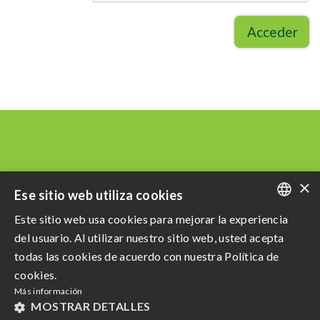
Acceder
×
Ese sitio web utiliza cookies
Este sitio web usa cookies para mejorar la experiencia
PORTUGUESE
del usuario. Al utilizar nuestro sitio web, usted acepta
ENGLISH
todas las cookies de acuerdo con nuestra Política de
Razão Social: Açucareira Quatá S.A
cookies.
SPANISH
CNPJ da Matriz: 60.855.574/0001-73
Más información
Política de privacidad
e
Terminos de uso
MOSTRAR DETALLES