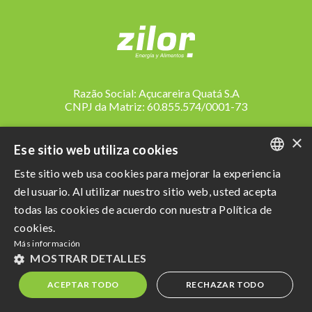
Razão Social: Açucareira Quatá S.A
CNPJ da Matriz: 60.855.574/0001-73
Política de privacidad
e
Terminos de uso
×
Ese sitio web utiliza cookies
Powered by MZ
Este sitio web usa cookies para mejorar la experiencia
PORTUGUESE
del usuario. Al utilizar nuestro sitio web, usted acepta
ENGLISH
todas las cookies de acuerdo con nuestra Política de
cookies.
SPANISH
Más información
MOSTRAR DETALLES
ACEPTAR TODO
RECHAZAR TODO