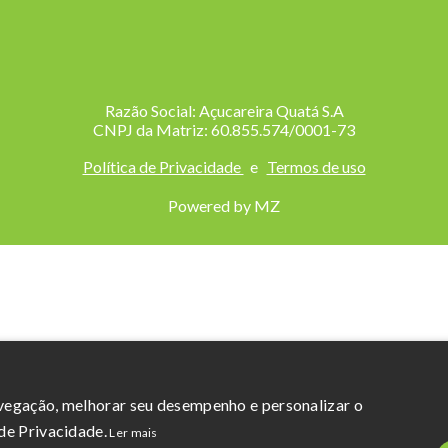
Razão Social: Açucareira Quatá S.A
CNPJ da Matriz: 60.855.574/0001-73
Política de Privacidade
e
Termos de uso
Powered by MZ
avegação, melhorar seu desempenho e personalizar o
de Privacidade.
Ler mais