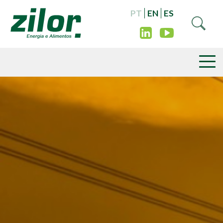
PT
EN
ES