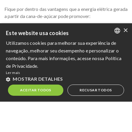
Fique por dentro das vantagens que a energia elétrica gerada
a partir da cana-de-açúcar pode promover:
Geração de investimento e empregabilidade;
×
Este website usa cookies
Diminuição da emissão de gases do efeito estufa;
Utilizamos cookies para melhorar sua experiência de
PORTUGUESE
Cadeia produtiva nacional consolidada;
navegação, melhorar seu desempenho e personalizar o
ENGLISH
conteúdo. Para mais informações, acesse nossa Política
Aumento da segurança energética do país,
de Privacidade.
SPANISH
complementando a matriz hidroelétrica na época de
Ler mais
estiagem;
MOSTRAR DETALHES
Redução de gastos relativos à transmissão de energia, por
ACEITAR TODOS
RECUSAR TODOS
ser gerada próxima aos centros consumidores.