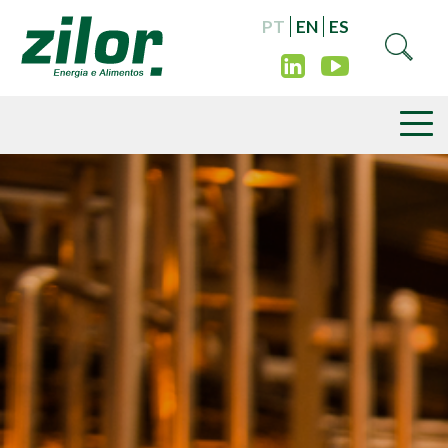
PT
EN
ES