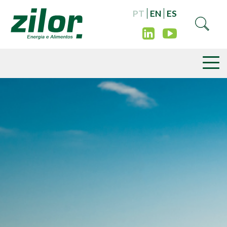
PT
EN
ES