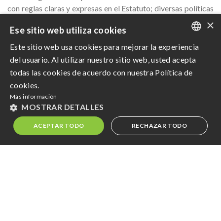
con reglas claras y expresas en el Estatuto; diversas políticas
de gestión y de negocios, con enfoque en los procesos y
×
Ese sitio web utiliza cookies
gestión de riesgos; auditoría y controles internos.
Este sitio web usa cookies para mejorar la experiencia
Haga
clic aquí
para el Consejo Administrativo de Zilor.
PORTUGUESE
del usuario. Al utilizar nuestro sitio web, usted acepta
ENGLISH
Haga
clic aquí
para la Dirección de Zilor.
todas las cookies de acuerdo con nuestra Política de
cookies.
SPANISH
Más información
MOSTRAR DETALLES
ACEPTAR TODO
RECHAZAR TODO