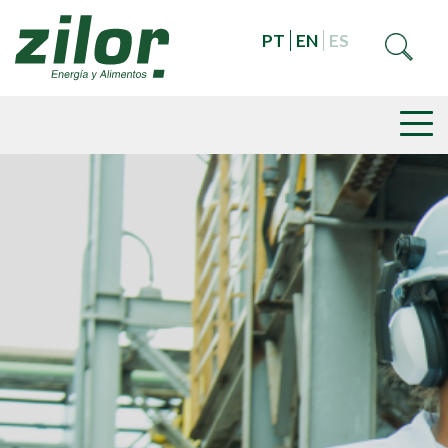
PT
EN
ES