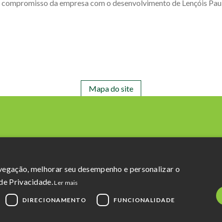
 compromisso da empresa com o desenvolvimento de Lençóis Paulis
Mapa do site
avegação, melhorar seu desempenho e personalizar o
Razão Social: Açucareira Quatá S.A
de Privacidade.
Ler mais
CNPJ da Matriz: 60.855.574/0001-73
DIRECIONAMENTO
FUNCIONALIDADE
Política de Privacidade
e
Termos de uso