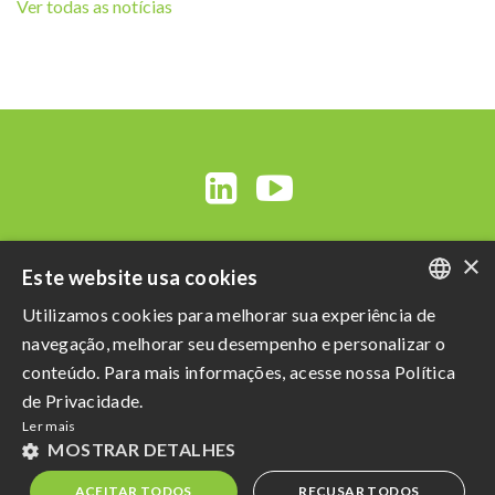
Ver todas as notícias
×
Este website usa cookies
Utilizamos cookies para melhorar sua experiência de
PORTUGUESE
navegação, melhorar seu desempenho e personalizar o
ENGLISH
conteúdo. Para mais informações, acesse nossa Política
Razão Social: Açucareira Quatá S.A
de Privacidade.
SPANISH
CNPJ da Matriz: 60.855.574/0001-73
Ler mais
Política de Privacidade
e
Termos de uso
MOSTRAR DETALHES
Powered by MZ
ACEITAR TODOS
RECUSAR TODOS