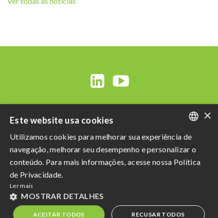
Ver todas as notícias
×
Este website usa cookies
Utilizamos cookies para melhorar sua experiência de
PORTUGUESE
navegação, melhorar seu desempenho e personalizar o
ENGLISH
conteúdo. Para mais informações, acesse nossa Política
Razão Social: Açucareira Quatá S.A
de Privacidade.
SPANISH
CNPJ da Matriz: 60.855.574/0001-73
Ler mais
Política de Privacidade
e
Termos de uso
MOSTRAR DETALHES
Powered by MZ
ACEITAR TODOS
RECUSAR TODOS