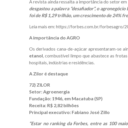
A revista ainda ressalta a importância do setor e
desgastou a palavra “desafiador”, o agronegócio 
foi de R$ 1,29 trilhão, um crescimento de 24% fre
Leia mais em: https://forbes.com.br/forbesagro/
A importância do AGRO
Os derivados cana-de-açúcar apresentaram-se ai
etanol
, combustível limpo que abastece as frotas
hospitais, indústrias e residências.
A Zilor é destaque
72) ZILOR
Setor: Agroenergia
Fundação: 1946, em Macatuba (SP)
Receita: R$ 2,82 bilhões
Principal executivo: Fabiano José Zillo
“Estar no ranking da Forbes, entre as 100 mai