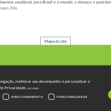
imentos saudáveis para Brasil e o mundo, e destaca o posici
biano Zillo.
Mapa do site
avegação, melhorar seu desempenho e personalizar o
Razão Social: Açucareira Quatá S.A
de Privacidade.
Ler mais
CNPJ da Matriz: 60.855.574/0001-73
DIRECIONAMENTO
FUNCIONALIDADE
Política de Privacidade
e
Termos de uso
Powered by MZ