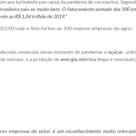
m um ano turbulento por causa da pandemia de coronavírus. Segund
brasileiro saiu-se muito bem.
O faturamento somado das 100 em
nte ao R$ 1,04 trilhão de 2019.”
2022/01/veja-a-lista-forbes-as-100-maiores-empresas-do-agro/
nda mais essenciais nesse momento de pandemia: o
açúcar
, util
 de veículos, e a produção de
energia elétrica
limpa e renovável 
ores empresas do setor, é um reconhecimento muito relevante