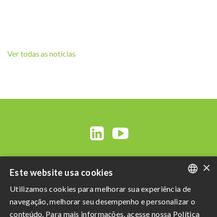
Ver todas as notícias
×
Este website usa cookies
Utilizamos cookies para melhorar sua experiência de
PORTUGUESE
navegação, melhorar seu desempenho e personalizar o
ENGLISH
conteúdo. Para mais informações, acesse nossa Política