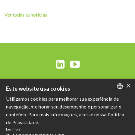
Ver todas as notícias
×
Este website usa cookies
Utilizamos cookies para melhorar sua experiência de
PORTUGUESE
navegação, melhorar seu desempenho e personalizar o
ENGLISH
conteúdo. Para mais informações, acesse nossa Política
Razão Social: Açucareira Quatá S.A
de Privacidade.
SPANISH
CNPJ da Matriz: 60.855.574/0001-73
Ler mais
Política de Privacidade
e
Termos de uso