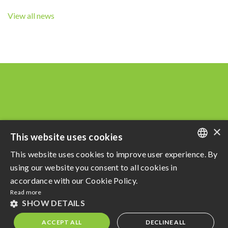
View all news
×
This website uses cookies
This website uses cookies to improve user experience. By
PORTUGUESE
using our website you consent to all cookies in
Razão Social: Açucareira Quatá S.A
ENGLISH
accordance with our Cookie Policy.
CNPJ da Matriz: 60.855.574/0001-73
Read more
SPANISH
privacy policy
e
Terms of use
SHOW DETAILS
Powered by MZ
ACCEPT ALL
DECLINE ALL