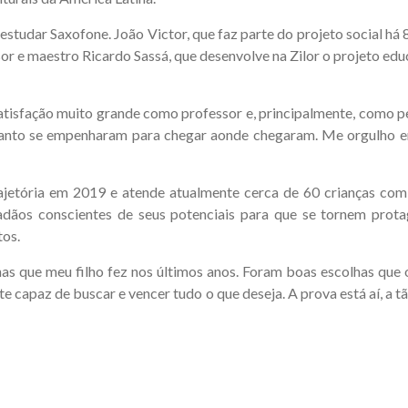
 estudar Saxofone. João Victor, que faz parte do projeto social há
or e maestro Ricardo Sassá, que desenvolve na Zilor o projeto ed
satisfação muito grande como professor e, principalmente, como 
uanto se empenharam para chegar aonde chegaram. Me orgulho em f
ajetória em 2019 e atende atualmente cerca de 60 crianças co
adãos conscientes de seus potenciais para que se tornem prota
tos.
has que meu filho fez nos últimos anos. Foram boas escolhas que
te capaz de buscar e vencer tudo o que deseja. A prova está aí, a t