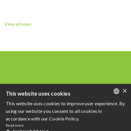
View all news
×
This website uses cookies
This website uses cookies to improve user experience. By
PORTUGUESE
using our website you consent to all cookies in
Razão Social: Açucareira Quatá S.A
ENGLISH
accordance with our Cookie Policy.
CNPJ da Matriz: 60.855.574/0001-73
Read more
SPANISH
privacy policy
e
Terms of use