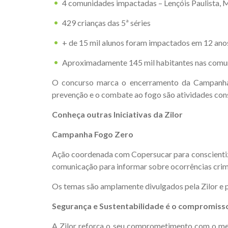
4 comunidades impactadas – Lençóis Paulista, 
429 crianças das 5ª séries
+ de 15 mil alunos foram impactados em 12 an
Aproximadamente 145 mil habitantes nas comu
O concurso marca o encerramento da Campanha J
prevenção e o combate ao fogo são atividades cons
Conheça outras Iniciativas da Zilor
Campanha Fogo Zero
Ação coordenada com Copersucar para conscientiza
comunicação para informar sobre ocorrências crimi
Os temas são amplamente divulgados pela Zilor e p
Segurança e Sustentabilidade é o compromiss
A Zilor reforça o seu comprometimento com o mei