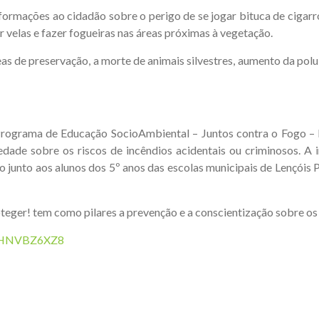
nformações ao cidadão sobre o perigo de se jogar bituca de cigarr
r velas e fazer fogueiras nas áreas próximas à vegetação.
de preservação, a morte de animais silvestres, aumento da poluiçã
rograma de Educação SocioAmbiental – Juntos contra o Fogo – P
iedade sobre os riscos de incêndios acidentais ou criminosos. A
o junto aos alunos dos 5º anos das escolas municipais de Lençóis
eger! tem como pilares a prevenção e a conscientização sobre os r
agHNVBZ6XZ8