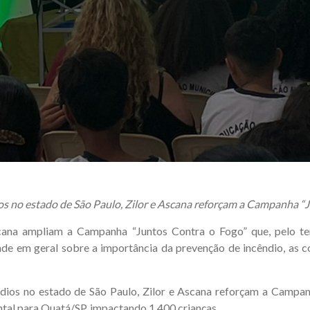
ios no estado de São Paulo, Zilor e Ascana reforçam a Campanha “J
ana ampliam a Campanha “Juntos Contra o Fogo” que, pelo ter
de em geral sobre a importância da prevenção de incêndio, as co
dios no estado de São Paulo, Zilor e Ascana reforçam a Campanh
tal para Quatá/SP, impactando 1.400 crianças.