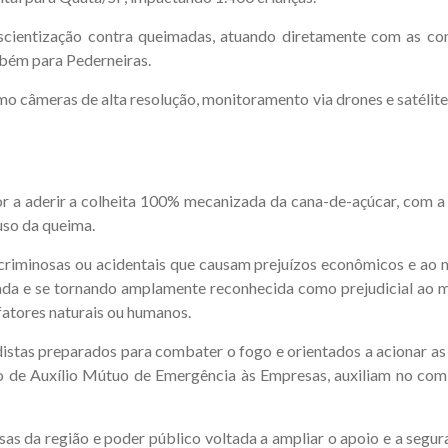
cientização contra queimadas, atuando diretamente com as comu
bém para Pederneiras.
 câmeras de alta resolução, monitoramento via drones e satélites,
tor a aderir a colheita 100% mecanizada da cana-de-açúcar, com a
 uso da queima.
criminosas ou acidentais que causam prejuízos econômicos e ao
ada e se tornando amplamente reconhecida como prejudicial ao m
 fatores naturais ou humanos.
istas preparados para combater o fogo e orientados a acionar as
 de Auxílio Mútuo de Emergência às Empresas, auxiliam no com
 da região e poder público voltada a ampliar o apoio e a segura