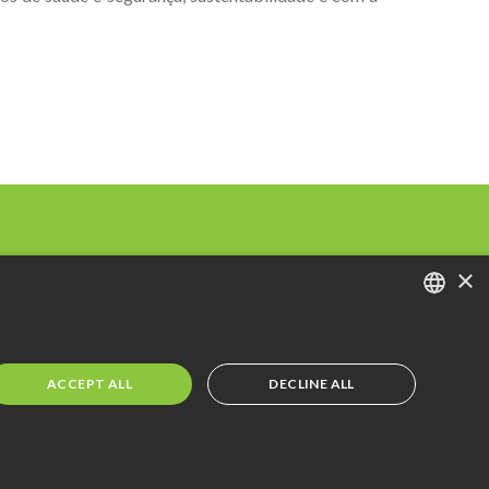
×
PORTUGUESE
ENGLISH
ACCEPT ALL
DECLINE ALL
SPANISH