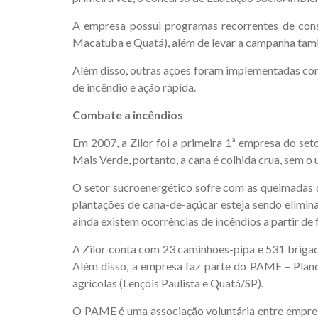
A empresa possui programas recorrentes de cons
Macatuba e Quatá), além de levar a campanha tam
Além disso, outras ações foram implementadas como
de incêndio e ação rápida.
Combate a incêndios
Em 2007, a Zilor foi a primeira 1ª empresa do se
Mais Verde, portanto, a cana é colhida crua, sem o
O setor sucroenergético sofre com as queimadas 
plantações de cana-de-açúcar esteja sendo elimin
ainda existem ocorrências de incêndios a partir de
A Zilor conta com 23 caminhões-pipa e 531 brigad
Além disso, a empresa faz parte do PAME – Plano
agrícolas (Lençóis Paulista e Quatá/SP).
O PAME é uma associação voluntária entre empresas