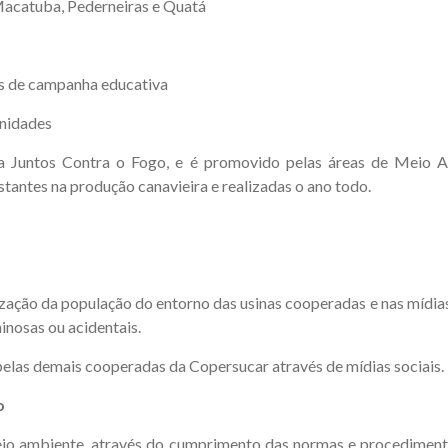
Macatuba, Pederneiras e Quatá
os de campanha educativa
nidades
untos Contra o Fogo, e é promovido pelas áreas de Meio Amb
tantes na produção canavieira e realizadas o ano todo.
ção da população do entorno das usinas cooperadas e nas mídias s
nosas ou acidentais.
elas demais cooperadas da Copersucar através de mídias sociais.
o
o ambiente, através do cumprimento das normas e procedimento