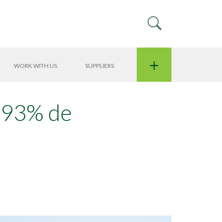
+
WORK WITH US
SUPPLIERS
m 93% de