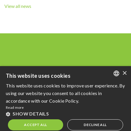
View all news
×
This website uses cookies
This website uses cookies to improve user experience. By
PORTUGUESE
using our website you consent to all cookies in
Razão Social: Açucareira Quatá S.A
ENGLISH
accordance with our Cookie Policy.
CNPJ da Matriz: 60.855.574/0001-73
Read more
SPANISH
privacy policy
e
Terms of use
SHOW DETAILS
Powered by MZ
ACCEPT ALL
DECLINE ALL