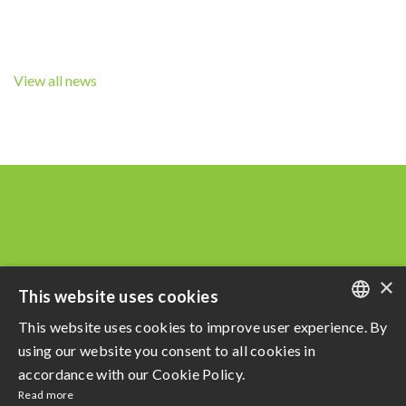
View all news
×
This website uses cookies
This website uses cookies to improve user experience. By
PORTUGUESE
using our website you consent to all cookies in
Razão Social: Açucareira Quatá S.A
ENGLISH
accordance with our Cookie Policy.
CNPJ da Matriz: 60.855.574/0001-73
Read more
SPANISH