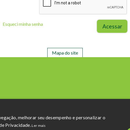
Esqueci minha senha
Acessar
Mapa do site
Razão Social: Açucareira Quatá S.A
CNPJ da Matriz: 60.855.574/0001-73
avegação, melhorar seu desempenho e personalizar o
Política de Privacidade
e
Termos de uso
de Privacidade.
Ler mais