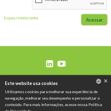
Esqueci minha senha
Acessar
×
Este website usa cookies
Utilizamos cookies para melhorar sua experiência de
PORTUGUESE
navegação, melhorar seu desempenho e personalizar o
ENGLISH
conteúdo. Para mais informações, acesse nossa Política
Razão Social: Açucareira Quatá S.A
de Privacidade.