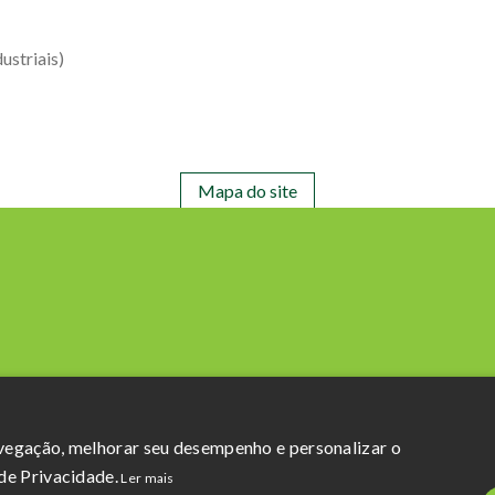
ustriais)
Mapa do site
Razão Social: Açucareira Quatá S.A
CNPJ da Matriz: 60.855.574/0001-73
avegação, melhorar seu desempenho e personalizar o
Política de Privacidade
e
Termos de uso
de Privacidade.
Ler mais