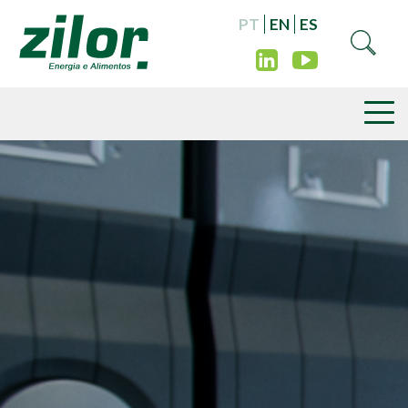
PT
EN
ES