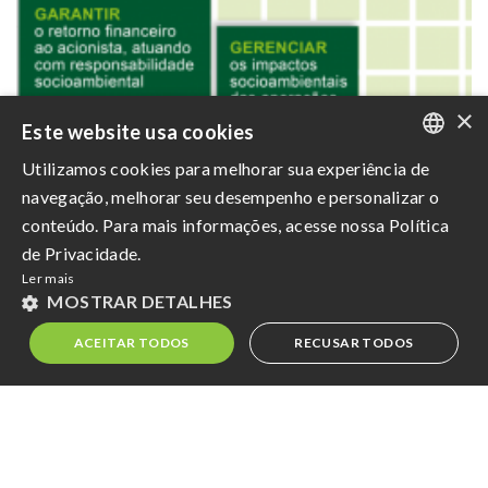
×
Este website usa cookies
Utilizamos cookies para melhorar sua experiência de
PORTUGUESE
navegação, melhorar seu desempenho e personalizar o
ENGLISH
conteúdo. Para mais informações, acesse nossa Política
de Privacidade.
SPANISH
Ler mais
MOSTRAR DETALHES
ACEITAR TODOS
RECUSAR TODOS