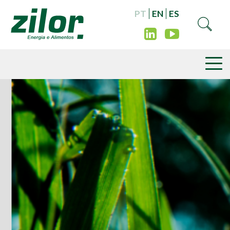
PT
EN
ES