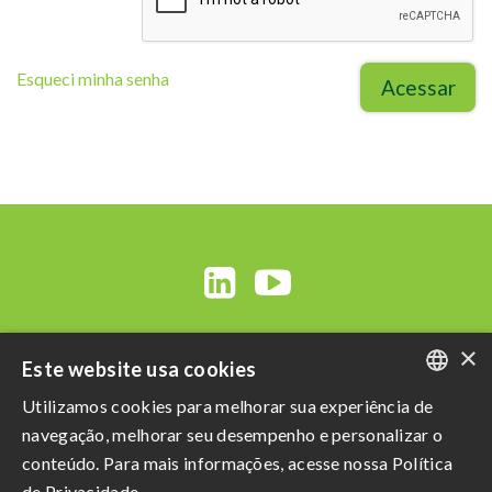
Esqueci minha senha
Acessar
×
Este website usa cookies
Utilizamos cookies para melhorar sua experiência de
PORTUGUESE
navegação, melhorar seu desempenho e personalizar o
ENGLISH
conteúdo. Para mais informações, acesse nossa Política
Razão Social: Açucareira Quatá S.A
de Privacidade.